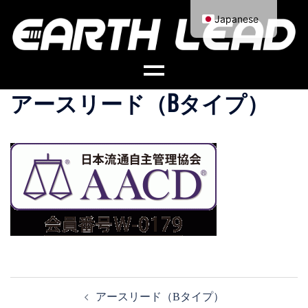
コ
Japanese
ン
English
テ
ン
ツ
アースリード（Bタイプ）
へ
ス
キ
ッ
プ
投
アースリード（Bタイプ）
稿