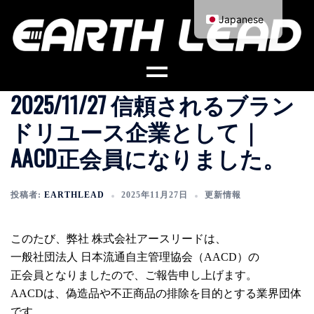
コ
Japanese
ン
English
テ
ン
ツ
2025/11/27 信頼されるブラン
へ
ス
ドリユース企業として｜
キ
AACD正会員になりました。
ッ
プ
投稿者:
EARTHLEAD
2025年11月27日
更新情報
このたび、弊社 株式会社アースリードは、
一般社団法人 日本流通自主管理協会（AACD）の
正会員となりましたので、ご報告申し上げます。
AACDは、偽造品や不正商品の排除を目的とする業界団体
です。