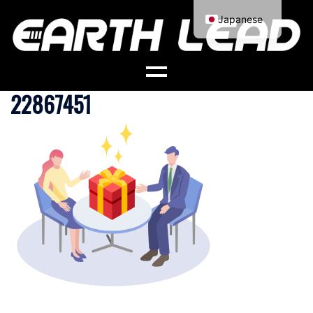
コ
Japanese
ン
English
テ
ン
ツ
22867451
へ
ス
キ
ッ
プ