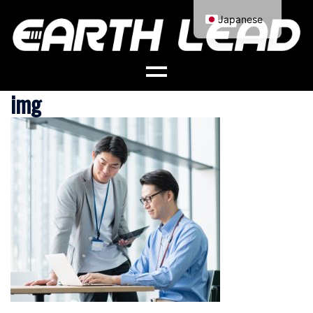
コ
Japanese
ン
English
テ
ン
ツ
img
へ
ス
キ
ッ
プ