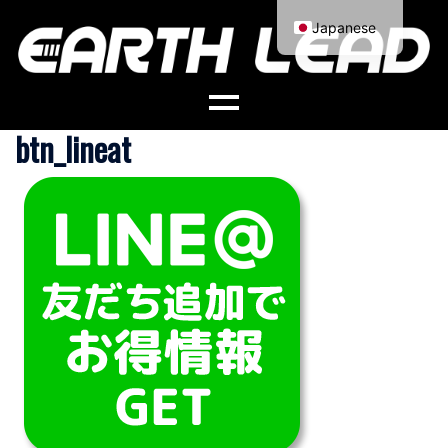
コ
Japanese
ン
English
テ
ン
ツ
btn_lineat
へ
ス
キ
ッ
プ