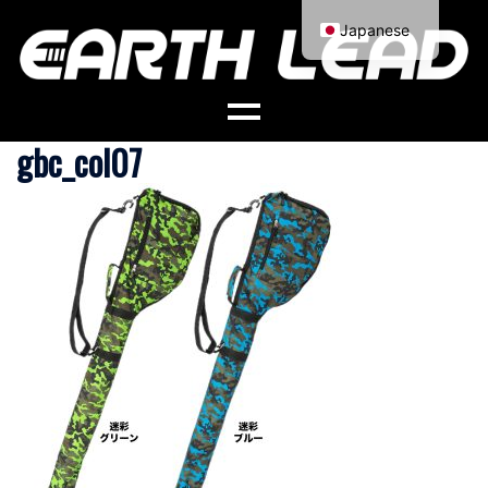
コ
Japanese
ン
English
テ
ン
ツ
gbc_col07
へ
ス
キ
ッ
プ