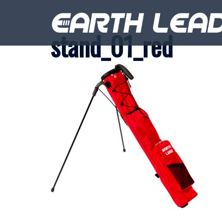
コ
ン
stand_01_red
テ
ン
ツ
へ
ス
キ
ッ
プ