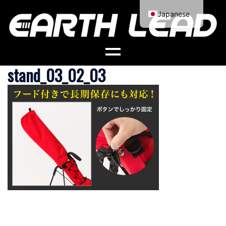
コ
Japanese
ン
English
テ
ン
ツ
stand_03_02_03
へ
ス
キ
ッ
プ