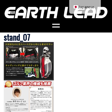
コ
Japanese
ン
English
テ
ン
ツ
stand_07
へ
ス
キ
ッ
プ