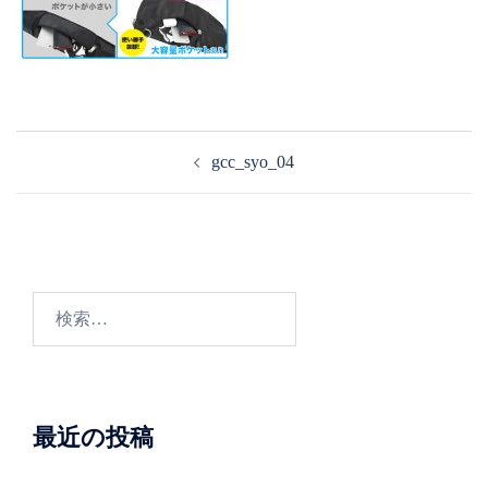
投
gcc_syo_04
稿
ナ
ビ
ゲ
ー
検
シ
索:
ョ
ン
最近の投稿