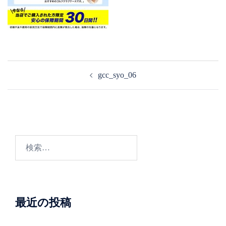
投
gcc_syo_06
稿
ナ
ビ
ゲ
ー
検
シ
索:
ョ
ン
最近の投稿