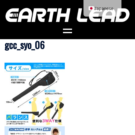
コ
Japanese
ン
English
テ
ン
ツ
gcc_syo_06
へ
ス
キ
ッ
プ