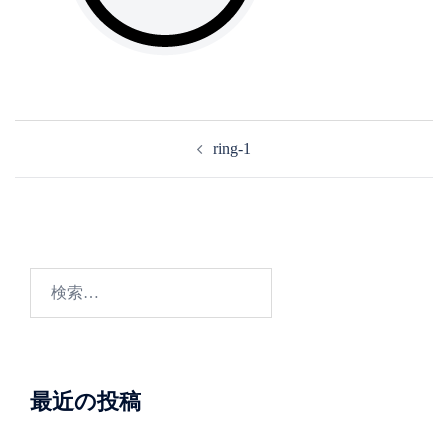
投
ring-1
稿
ナ
ビ
ゲ
ー
検
シ
索:
ョ
ン
最近の投稿