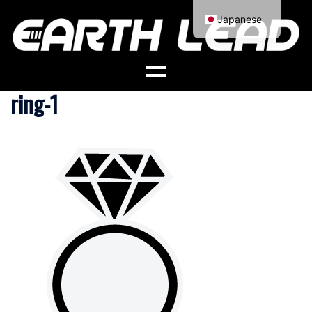
コ
Japanese
ン
English
テ
ン
ツ
ring-1
へ
ス
キ
ッ
プ